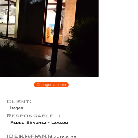
Changer la photo
Client:
Isagen
Responsable :
Pedro Sánchez - Lavado
IDENTIFIANT:
2a732107-4e28-4a28-8c35-