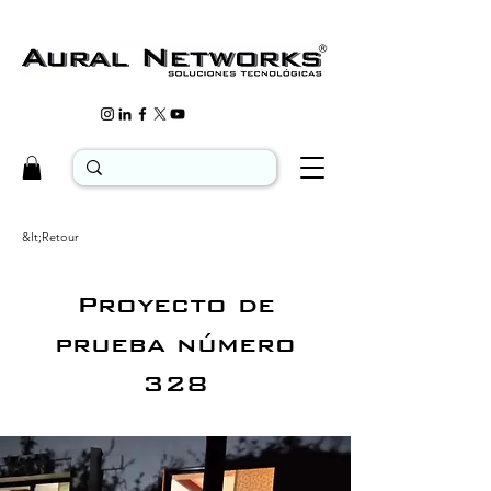
&lt;Retour
Proyecto de
prueba número
328