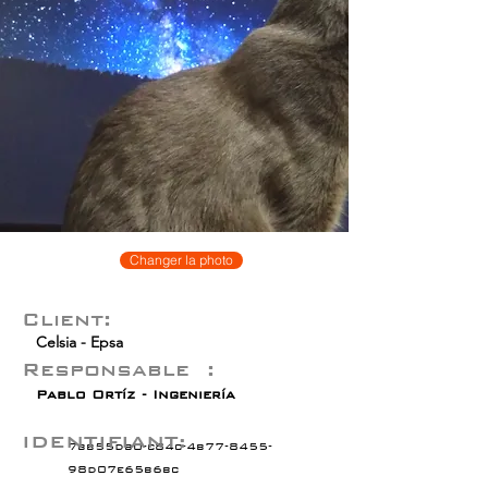
Changer la photo
Client:
Celsia - Epsa
Responsable :
Pablo Ortíz - Ingeniería
IDENTIFIANT:
7bb55db0-c84c-4b77-8455-
98d07e65b6bc