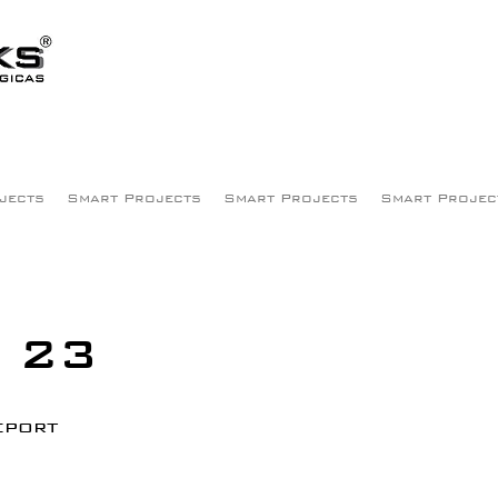
jects
Smart Projects
Smart Projects
Smart Projec
t 23
report