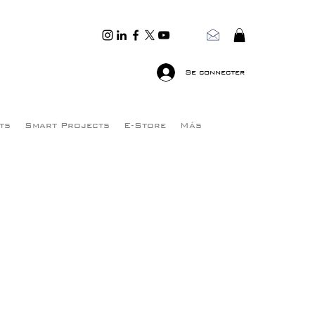
Se connecter
ts
Smart Projects
E-Store
Más