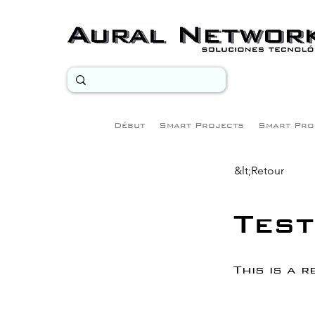
Début
Smart Projects
Smart Pro
&lt;Retour
Tes
This is a 