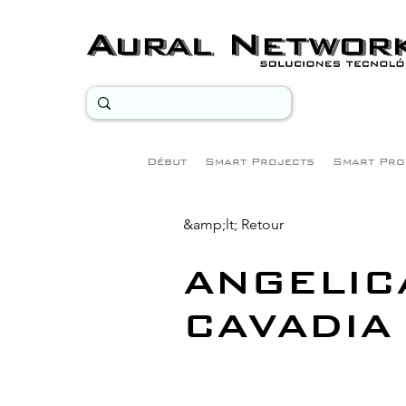
Début
Smart Projects
Smart Pro
&amp;lt; Retour
ANGELIC
CAVADIA