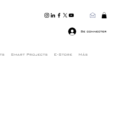
Se connecter
ts
Smart Projects
E-Store
Más