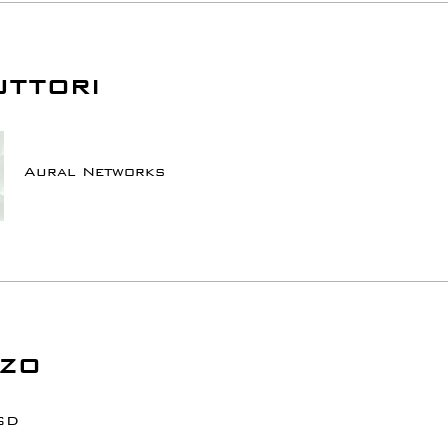
uttori
Aural Networks
zo
SD