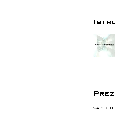
Istr
Prez
24,90 U