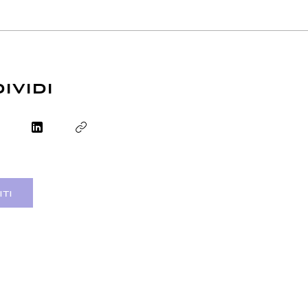
ividi
iti