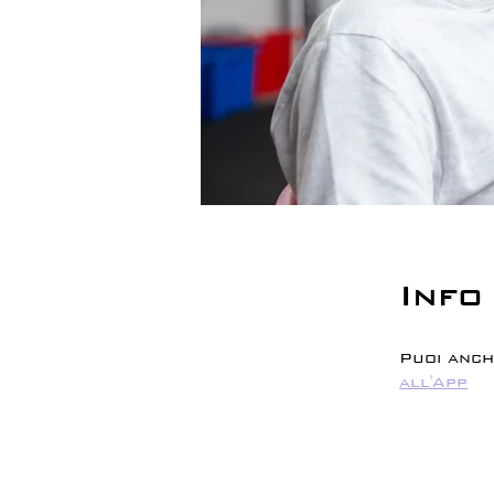
Info
Puoi anch
all'App