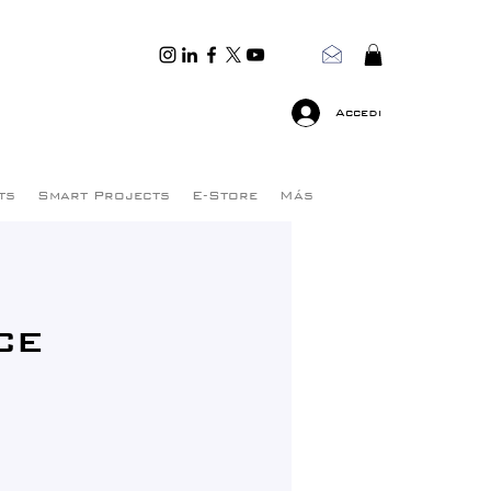
Accedi
ts
Smart Projects
E-Store
Más
ce