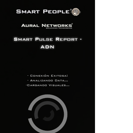
Smart Pulse Report -
ADN
- Conexión Exitosa!
- Analizando Data...
-Cargando Visuales...