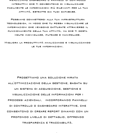
interattivi che ti consentono di visualizzare
facilmente le informazioni più rilevanti per la tua
attività, estratte dai tuoi database.
Possiamo connetterci alla tua infrastruttura
tecnologica, in modo che tu possa visualizzare le
informazioni che vengono catturate attraverso il
funzionamento della tua attività, ma che ti costa
molto individuare, filtrare e manipolare.
Migliora la produttività analizzando e visualizzando
le tue informazioni.
Progettiamo una soluzione mirata
all'ottimizzazione della gestione, basata su
un sistema di acquisizione, gestione e
visualizzazione delle informazioni per i
processi aziendali, incorporando pannelli
di controllo o dashboard interattive, che
consentono di creare report dinamici con un
profondo livello di dettaglio, offrendo
trasparenza e tracciabilità.