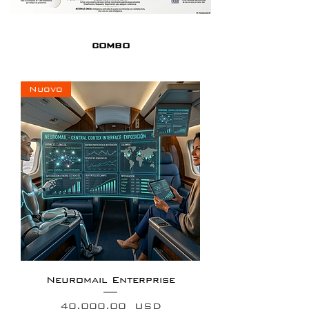
combo
Nuovo
Neuromail Enterprise
Prezzo
40.000,00 USD