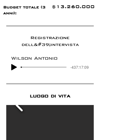
13.260.000
$
Budget totale (3
anni):
Registrazione
dell&#39;intervista
Wilson Antonio
-437:17:09
luogo di vita