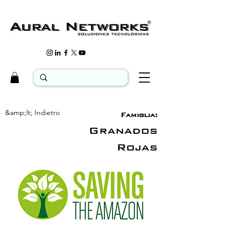
&amp;lt; Indietro
Famiglia:
Granados
Rojas