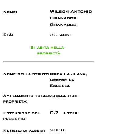
Wilson Antonio
Nome:
Granados
Granados
33
anni
Età:
Si
abita nella
proprietà
Nome della struttura:
Finca La Juana,
Sector La
Escuela
Ampliamento totale della
6.294
Ettari
proprietà:
0.7
Estensione del
Ettari
progetto:
2000
Numero di alberi: