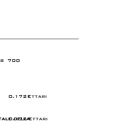
i:
700
0.172
Ettari
tale della
0.172
Ettari