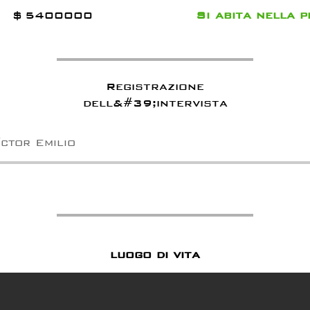
$
5400000
Si
abita nella p
Registrazione
dell&#39;intervista
íctor Emilio
luogo di vita