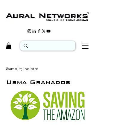
&amp;lt; Indietro
Usma Granados