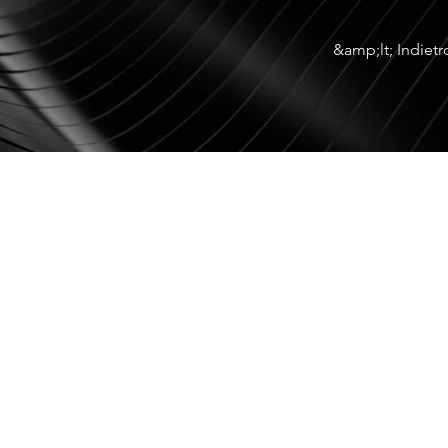
&amp;lt; Indietr