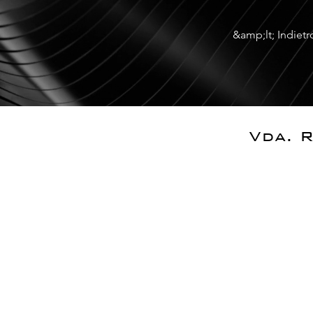
&amp;lt; Indietr
Vda. R