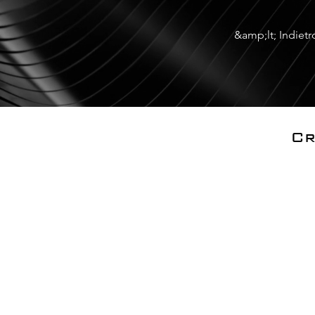
&amp;lt; Indietr
Cr