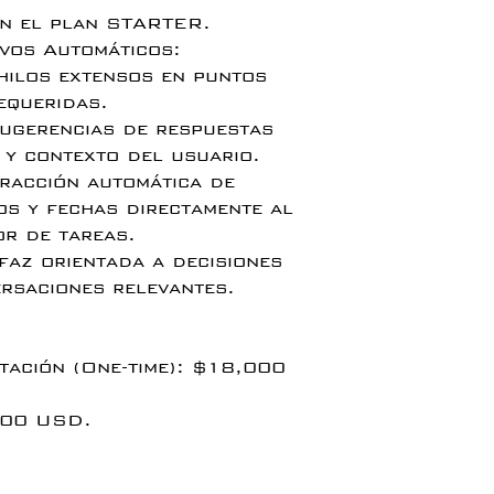
en el plan STARTER.
vos Automáticos:
hilos extensos en puntos
equeridas.
Sugerencias de respuestas
 y contexto del usuario.
tracción automática de
os y fechas directamente al
or de tareas.
faz orientada a decisiones
ersaciones relevantes.
tación (One-time): $18,000
500 USD.