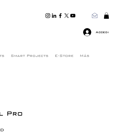
Accedi
ts
Smart Projects
E-Store
Más
l Pro
Prezzo
SD