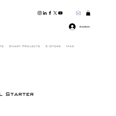
Accedi
ts
Smart Projects
E-Store
Más
l Starter
Prezzo