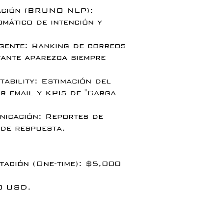
cación (BRUNO NLP):
mático de intención y
igente: Ranking de correos
tante aparezca siempre
ability: Estimación del
r email y KPIs de "Carga
nicación: Reportes de
 de respuesta.
tación (One-time): $5,000
0 USD.