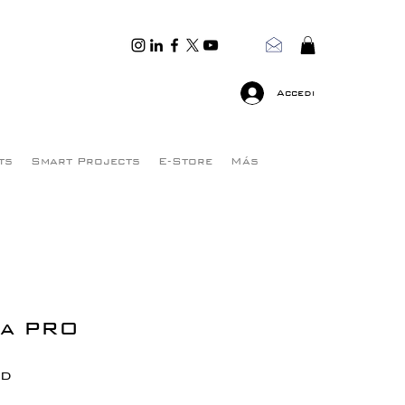
Accedi
ts
Smart Projects
E-Store
Más
ra PRO
Prezzo
SD