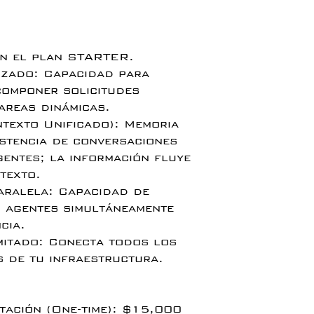
en el plan STARTER.
nzado: Capacidad para
omponer solicitudes
areas dinámicas.
texto Unificado): Memoria
istencia de conversaciones
gentes; la información fluye
texto.
aralela: Capacidad de
s agentes simultáneamente
cia.
imitado: Conecta todos los
s de tu infraestructura.
tación (One-time): $15,000