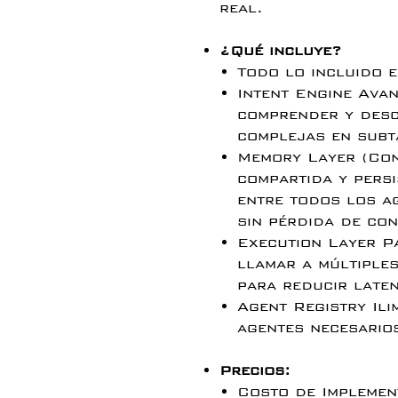
real.
¿Qué incluye?
Todo lo incluido 
Intent Engine Ava
comprender y desc
complejas en subt
Memory Layer (Con
compartida y pers
entre todos los a
sin pérdida de con
Execution Layer P
llamar a múltiple
para reducir laten
Agent Registry Il
agentes necesario
Precios:
Costo de Implemen