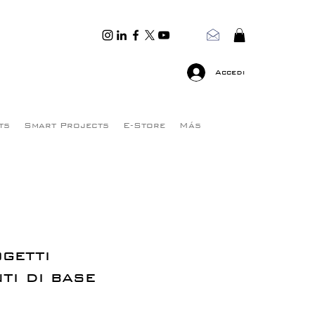
Accedi
ts
Smart Projects
E-Store
Más
getti
nti di base
Prezzo