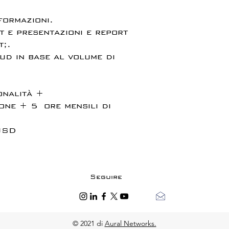
formazioni.
t e presentazioni e report
;.
oud in base al volume di
onalità +
one + 5 ore mensili di
USD
Seguire
© 2021 di
Aural Networks.