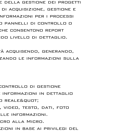
 della gestione dei progetti
di acquisizione, gestione e
informazioni per i processi
o pannelli di controllo o
 che consentono report
do livello di dettaglio.
ità acquisendo, generando,
zando le informazioni sulla
 controllo di gestione
 informazioni in dettaglio
o reale&quot;
, video, testo, dati, foto
lle informazioni.
cro alla Micro.
ioni in base ai privilegi del