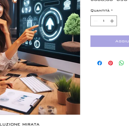
Quantità
*
Aggiu
luzione mirata