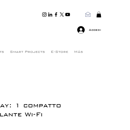
Accedi
ts
Smart Projects
E-Store
Más
ay: 1 compatto
lante Wi-Fi