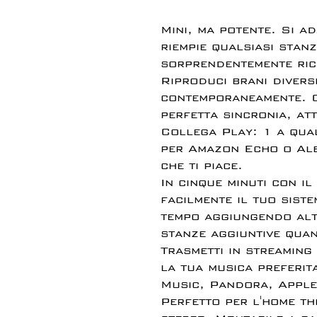
Mini, ma potente. Si ad
riempie qualsiasi stan
sorprendentemente ric
Riproduci brani divers
contemporaneamente. O
perfetta sincronia, at
Collega Play: 1 a qual
per Amazon Echo o Ale
che ti piace.
In cinque minuti con il
facilmente il tuo sist
tempo aggiungendo alt
stanze aggiuntive qua
Trasmetti in streaming
la tua musica preferit
Music, Pandora, Apple
Perfetto per l'home th