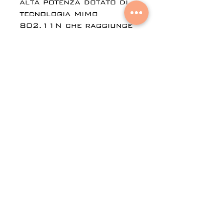
alta potenza dotato di
tecnologia MiMo
802.11N che raggiunge
velocità di 867mbps,
con una potenza di
trasmissione di 27dBm.
Il dispositivo è
alimentato da PoE (già
incluso e che fornisce
alimentazione e dati con
un unico cavo).
© 2021 di
Aural Networks.