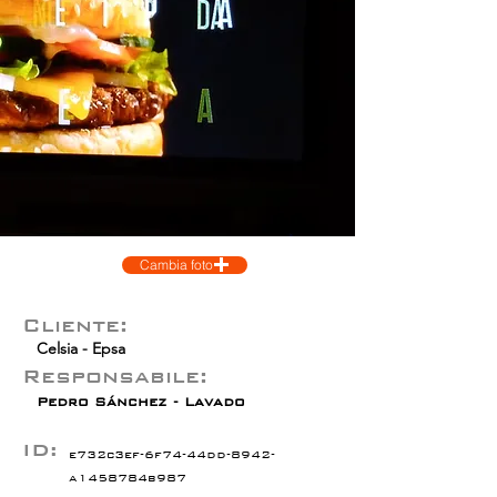
Cambia foto
Cliente:
Celsia - Epsa
Responsabile:
Pedro Sánchez - Lavado
ID:
e732c3ef-6f74-44dd-8942-
a1458784b987