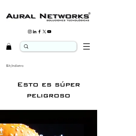
&lt;Indietro
Esto es súper
peligroso