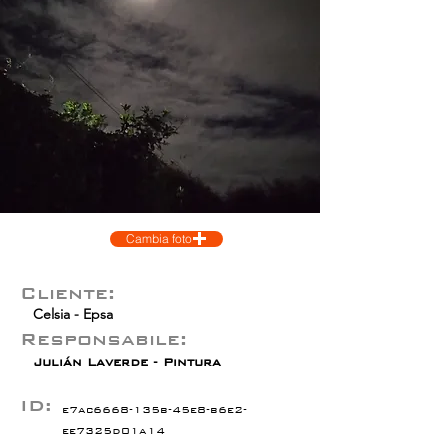
Cambia foto
Cliente:
Celsia - Epsa
Responsabile:
Julián Laverde - Pintura
ID:
e7ac6668-135b-45e8-b6e2-
ee7325d01a14