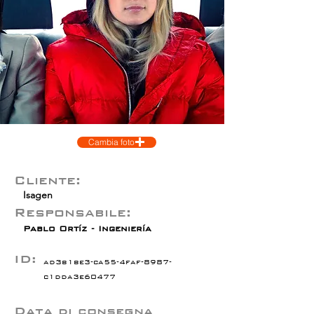
Cambia foto
Cliente:
Isagen
Responsabile:
Pablo Ortíz - Ingeniería
ID:
ad3b1be3-ca55-4faf-8987-
c1dda3e60477
Data di consegna