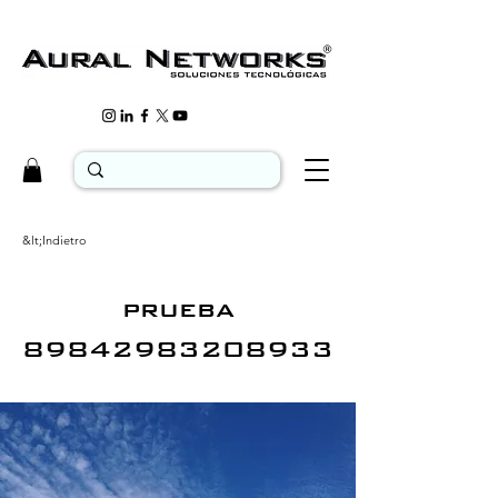
&lt;Indietro
prueba
89842983208933