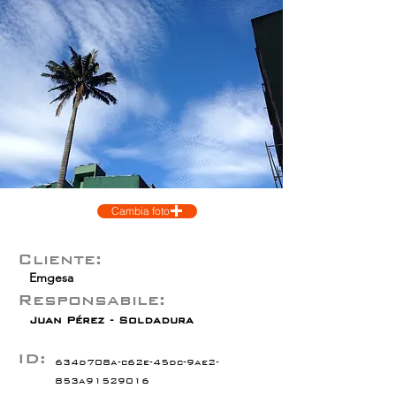
Cambia foto
Cliente:
Emgesa
Responsabile:
Juan Pérez - Soldadura
ID:
634d708a-c62e-45dc-9ae2-
853a91529016