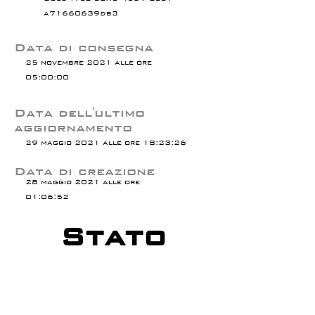
a71660639db3
Data di consegna
25 novembre 2021 alle ore
05:00:00
Data dell'ultimo
aggiornamento
29 maggio 2021 alle ore 18:23:26
Data di creazione
28 maggio 2021 alle ore
01:06:52
Stato