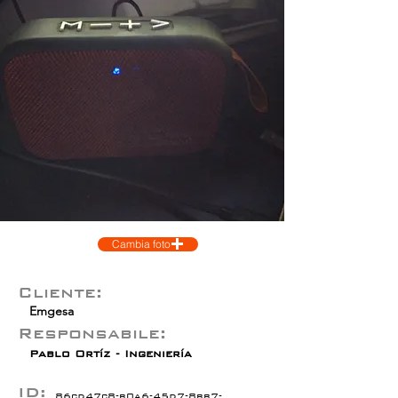
Cambia foto
Cliente:
Emgesa
Responsabile:
Pablo Ortíz - Ingeniería
ID:
86cd47c8-b0a6-45d7-8bb7-