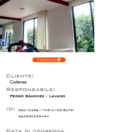
Cambia foto
Cliente:
Codensa
Responsabile:
Pedro Sánchez - Lavado
ID:
36c1045b-17a9-4155-8c79-
5b469e259a94
Data di consegna