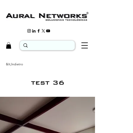
&lt;Indietro
test 36