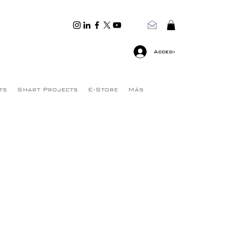
Accedi
ts
Smart Projects
E-Store
Más