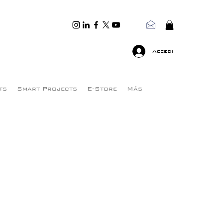
Accedi
ts
Smart Projects
E-Store
Más