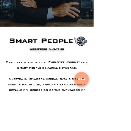
Workforce analytics
Descubre el futuro del
Employee Journey
con
Smart People
de
Aural Networks
.
Nuestra innovadora herramienta digital te
permite
hacer clic, ampliar y explorar cada
detalle
del
recorrido de tus empleados
de
manera interactiva.
¿Quieres comprender mejor los momentos
decisivos y los momentos de verdad? Con
nuestro Employee Journey Map digital,
optimiza cada etapa crucial, desde la
incorporación hasta el desarrollo y la